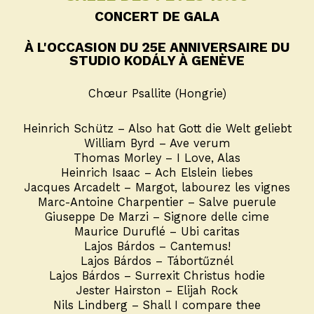
CONCERT DE GALA
À L'OCCASION DU 25E ANNIVERSAIRE DU
STUDIO KODÁLY À GENÈVE
Chœur Psallite (Hongrie)
Heinrich Schütz – Also hat Gott die Welt geliebt
William Byrd – Ave verum
Thomas Morley – I Love, Alas
Heinrich Isaac – Ach Elslein liebes
Jacques Arcadelt – Margot, labourez les vignes
Marc-Antoine Charpentier – Salve puerule
Giuseppe De Marzi – Signore delle cime
Maurice Duruflé – Ubi caritas
Lajos Bárdos – Cantemus!
Lajos Bárdos – Tábortűznél
Lajos Bárdos – Surrexit Christus hodie
Jester Hairston – Elijah Rock
Nils Lindberg – Shall I compare thee