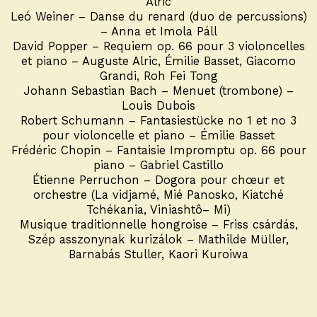
Alric
Leó Weiner – Danse du renard (duo de percussions)
– Anna et Imola Páll
David Popper – Requiem op. 66 pour 3 violoncelles
et piano – Auguste Alric, Émilie Basset, Giacomo
Grandi, Roh Fei Tong
Johann Sebastian Bach – Menuet (trombone) –
Louis Dubois
Robert Schumann – Fantasiestücke no 1 et no 3
pour violoncelle et piano – Émilie Basset
Frédéric Chopin – Fantaisie Impromptu op. 66 pour
piano – Gabriel Castillo
Étienne Perruchon – Dogora pour chœur et
orchestre (La vidjamé, Mié Panosko, Kiatché
Tchékania, Viniashtô– Mi)
Musique traditionnelle hongroise – Friss csárdás,
Szép asszonynak kurizálok – Mathilde Müller,
Barnabás Stuller, Kaori Kuroiwa