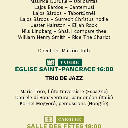
Maurice Duruflé – Ubi caritas
Lajos Bárdos – Cantemus!
Lajos Bárdos – Tábortűznél
Lajos Bárdos – Surrexit Christus hodie
Jester Hairston – Elijah Rock
Nils Lindberg – Shall I compare thee
William Henry Smith – Ride The Chariot
Direction: Márton Tóth
ÉGLISE SAINT-PANCRACE 16:00
TRIO DE JAZZ
María Toro, flûte traversière (Espagne)
Daniele di Bonaventura, bandonéon (Italie)
Kornél Mogyoró, percussions (Hongrie)
SALLE DES FÊTES 19:00